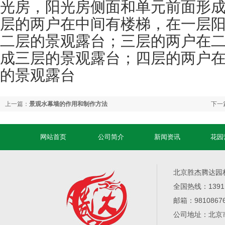
光房，阳光房侧面和单元前面形
层的两户在中间有楼梯，在一层
二层的景观露台；三层的两户在
成三层的景观露台；四层的两户
的景观露台
上一篇：
景观水幕墙的作用和制作方法
下一
网站首页
公司简介
新闻资讯
花园
北京胜杰腾达园
全国热线：139111
邮箱：98108676
公司地址：北京