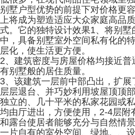
别墅户型优势的前提下对价格更
上将成为塑造适应大众家庭高品
式。它的独特设计效果
1、将别墅
中，具备别墅室外空间私有化的
层化，使生活更方便。
2、建筑密度与房屋价格均接近普
有别墅般的居住质量。
3、该建筑一层前中部凸出，扩展
层层退台、并巧妙利用坡屋顶顶
独立的、几十平米的私家花园或
均由厅进出，方便使用，2-4层
和露台使居者能够充分与自然情
一片自有的室外空间、绿地。、