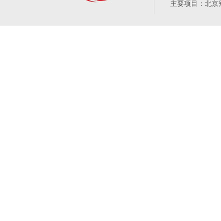
主要项目：
北京