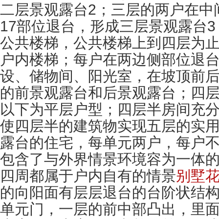
二层景观露台2；三层的两户在中
17部位退台，形成三层景观露台
公共楼梯，公共楼梯上到四层为
户内楼梯；每户在两边侧部位退
设、储物间、阳光室，在坡顶前
的前景观露台和后景观露台；四
以下为平层户型；四层半房间充
使四层半的建筑物实现五层的实
露台的住宅，每单元两户，每户
包含了与外界情景环境容为一体
四周都属于户内自有的情景
别墅
的向阳面有层层退台的台阶状结
单元门，一层的前中部凸出，里