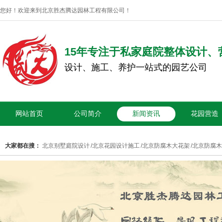
您好！欢迎来到北京胜杰腾达园林工程有限公司！
15年专注于私家庭院整体设计、
设计、施工、养护一站式的园艺公司
网站首页
公司简介
新闻资讯
花园营造
大家都在搜：
北京别墅庭院设计
/
北京花园设计施工
/
北京防腐木大花架
/
北京防腐木